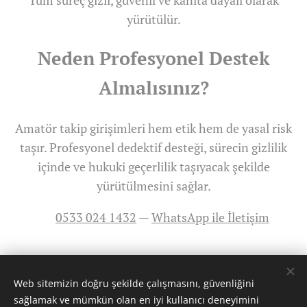
Tüm süreç gizli, güvenli ve kanıta dayalı olarak
yürütülür.
Neden Profesyonel Destek
Almalısınız?
Amatör takip girişimleri hem etik hem de yasal risk
taşır. Profesyonel dedektif desteği, sürecin gizlilik
içinde ve hukuki geçerlilik taşıyacak şekilde
yürütülmesini sağlar.
📞
0533 024 1432
—
WhatsApp ile İletişim
Share
Web sitemizin doğru şekilde çalışmasını, güvenliğini
sağlamak ve mümkün olan en iyi kullanıcı deneyimini